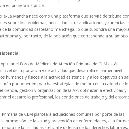
a en primera instancia.
stilla-La Mancha nace como una plataforma que servirá de tribuna c
dades sobre los problemas, necesidades, reivindicaciones y carencias e
ria de la comunidad castellano-manchega, lo que supondrá una mejor
 autónoma y, por tanto, de la población que corresponde a su ámbito
sistencial
 impulsar el Foro de Médicos de Atención Primaria de CLM están
 nivel de importancia y de actividad que desarrolla el primer nivel
os humanos y físicos a la actividad asistencial y a los objetivos en sa
jarán por poner en marcha estrategias de mejora en la calidad de lo
ficiencia, gestión y organización de la AP, optimizar la efectividad y 
ar el desarrollo profesional, las condiciones de trabajo y del entorn
n Primaria de CLM planteará actuaciones comunes por porte de las
 la promoción de la salud y prevención de enfermedades, a la forma
mejora de la calidad asistencial y defensa de los derechos laborales,