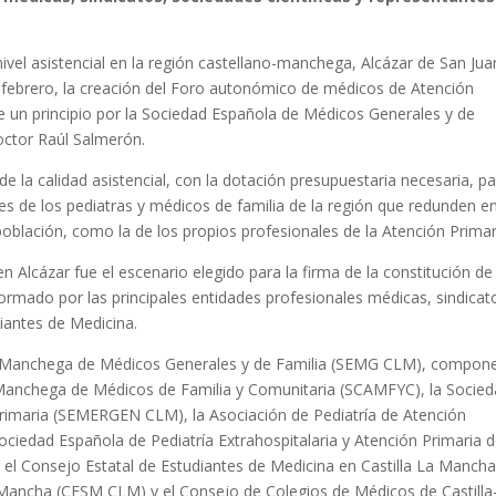
nivel asistencial en la región castellano-manchega, Alcázar de San Jua
de febrero, la creación del Foro autonómico de médicos de Atención
e un principio por la Sociedad Española de Médicos Generales y de
octor Raúl Salmerón.
de la calidad asistencial, con la dotación presupuestaria necesaria, p
es de los pediatras y médicos de familia de la región que redunden e
población, como la de los propios profesionales de la Atención Primar
 Alcázar fue el escenario elegido para la firma de la constitución de
mado por las principales entidades profesionales médicas, sindicat
diantes de Medicina.
o Manchega de Médicos Generales y de Familia (SEMG CLM), compone
Manchega de Médicos de Familia y Comunitaria (SCAMFYC), la Socie
imaria (SEMERGEN CLM), la Asociación de Pediatría de Atención
ociedad Española de Pediatría Extrahospitalaria y Atención Primaria 
el Consejo Estatal de Estudiantes de Medicina en Castilla La Manch
 Mancha (CESM CLM) y el Consejo de Colegios de Médicos de Castilla